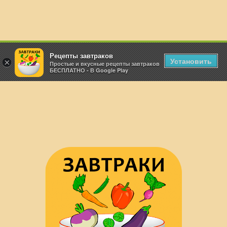
Рецепты завтраков
Установить
×
Простые и вкусные рецепты завтраков
БЕСПЛАТНО - В Google Play