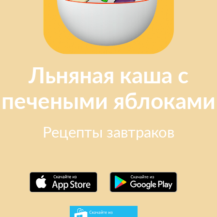
Льняная каша с
печеными яблоками
Рецепты завтраков