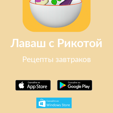
Лаваш с Рикотой
Рецепты завтраков