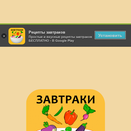
Рецепты завтраков
Установить
×
Простые и вкусные рецепты завтраков
БЕСПЛАТНО - В Google Play